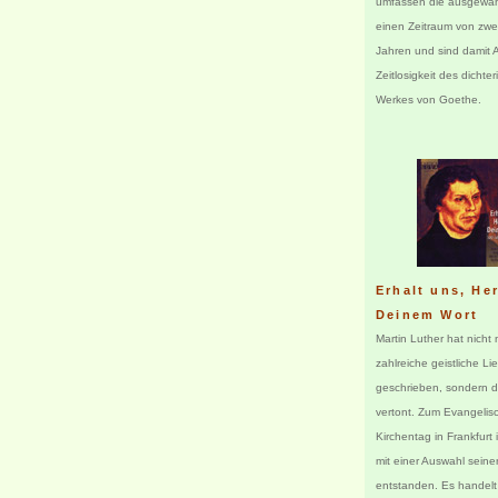
umfassen die ausgewäh
einen Zeitraum von zwe
Jahren und sind damit 
Zeitlosigkeit des dichte
Werkes von Goethe.
Erhalt uns, Her
Deinem Wort
Martin Luther hat nicht 
zahlreiche geistliche Li
geschrieben, sondern d
vertont. Zum Evangelis
Kirchentag in Frankfurt 
mit einer Auswahl seine
entstanden. Es handelt