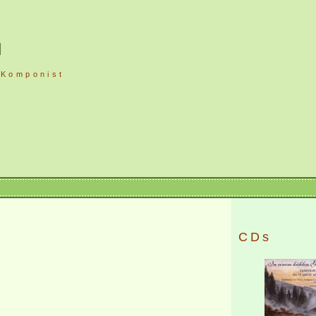
l
 Komponist
CDs