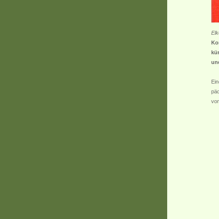
Elk
Ko
kü
un
Ein
päd
von