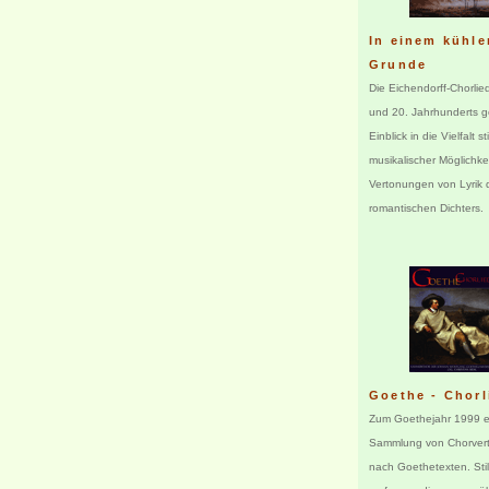
In einem kühle
Grunde
Die Eichendorff-Chorlie
und 20. Jahrhunderts 
Einblick in die Vielfalt sti
musikalischer Möglichke
Vertonungen von Lyrik 
romantischen Dichters.
Goethe - Chorl
Zum Goethejahr 1999 e
Sammlung von Chorver
nach Goethetexten. Stil